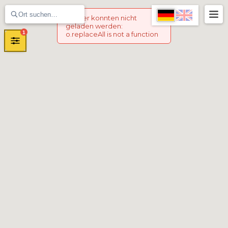
Marker konnten nicht
geladen werden
:
1
o.replaceAll is not a function