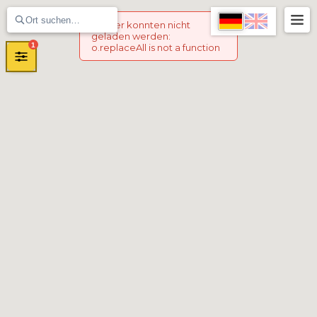
Marker konnten nicht
geladen werden
:
1
o.replaceAll is not a function