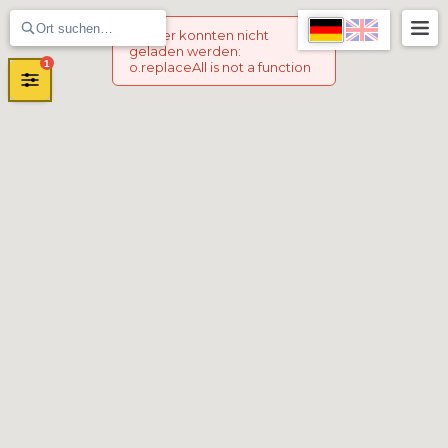
Marker konnten nicht
geladen werden
:
1
o.replaceAll is not a function