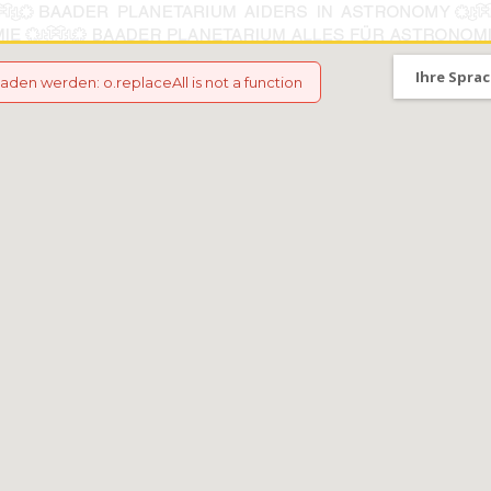
Ihre Sprac
eladen werden
:
o.replaceAll is not a function