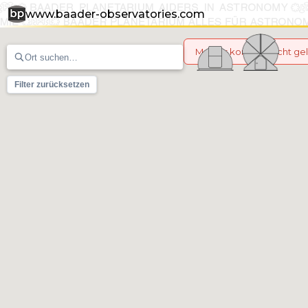
www.baader-observatories.com
Marker konnten nicht g
Filter zurücksetzen