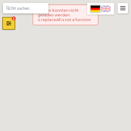
Marker konnten nicht
geladen werden
:
1
o.replaceAll is not a function