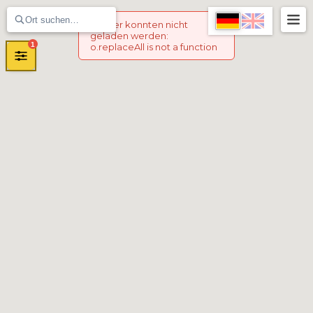
Marker konnten nicht
geladen werden
:
1
o.replaceAll is not a function