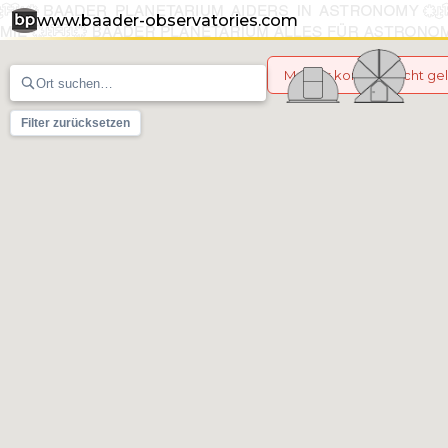
www.baader-observatories.com
Marker konnten nicht g
Filter zurücksetzen