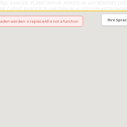
Ihre Sprac
eladen werden
:
o.replaceAll is not a function