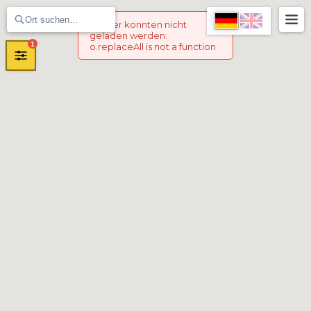
Marker konnten nicht
geladen werden
:
1
o.replaceAll is not a function