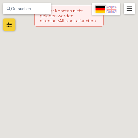
Marker konnten nicht
geladen werden
:
o.replaceAll is not a function