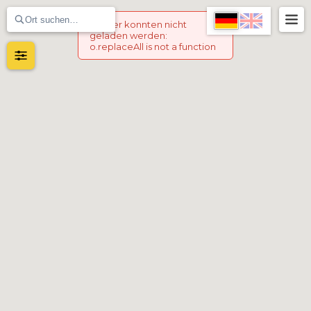
Marker konnten nicht
geladen werden
:
o.replaceAll is not a function