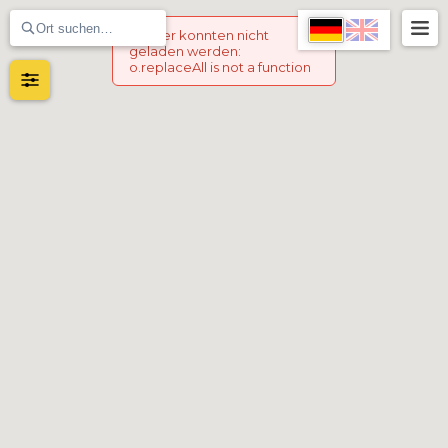
Marker konnten nicht
geladen werden
:
o.replaceAll is not a function