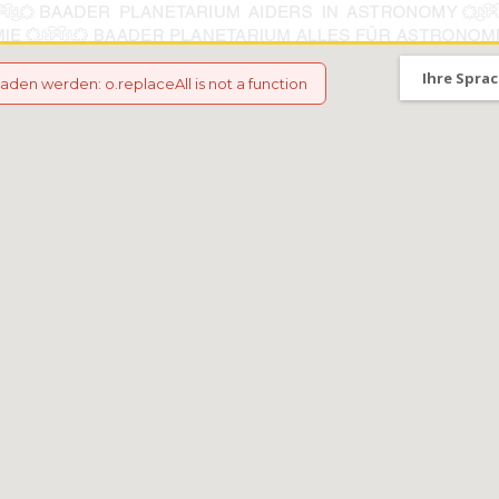
Ihre Sprac
eladen werden
:
o.replaceAll is not a function