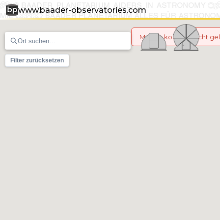
www.baader-observatories.com
Marker konnten nicht g
Filter zurücksetzen