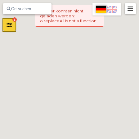
Marker konnten nicht
geladen werden
:
1
o.replaceAll is not a function