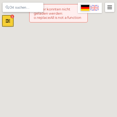
Marker konnten nicht
geladen werden
:
1
o.replaceAll is not a function