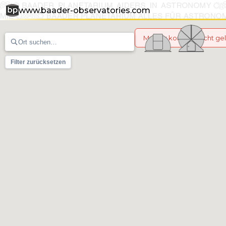
www.baader-observatories.com
Marker konnten nicht g
Filter zurücksetzen