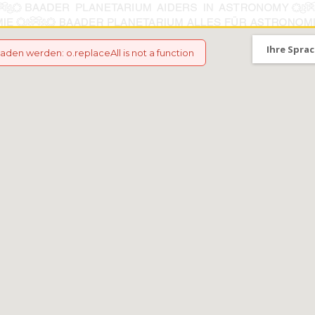
Ihre Sprac
eladen werden
:
o.replaceAll is not a function