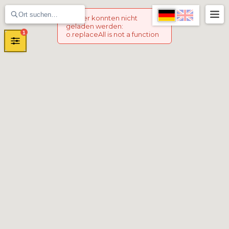
Marker konnten nicht
geladen werden
:
1
o.replaceAll is not a function