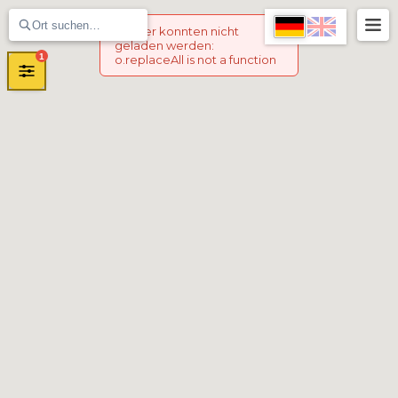
Marker konnten nicht
geladen werden
:
1
o.replaceAll is not a function