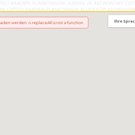
Ihre Sprac
eladen werden
:
o.replaceAll is not a function