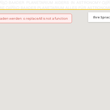
Ihre Sprac
eladen werden
:
o.replaceAll is not a function