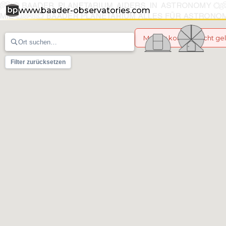
www.baader-observatories.com
Marker konnten nicht g
Filter zurücksetzen