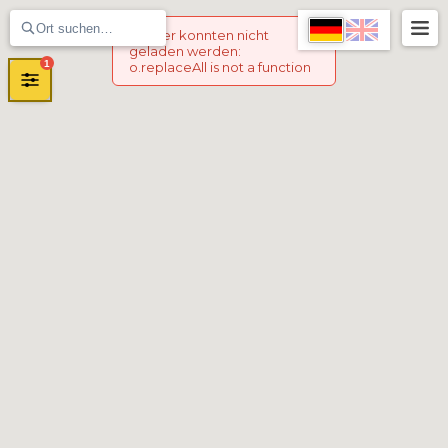
Marker konnten nicht
geladen werden
:
1
o.replaceAll is not a function