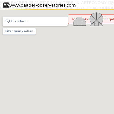
www.baader-observatories.com
Marker konnten nicht g
Filter zurücksetzen