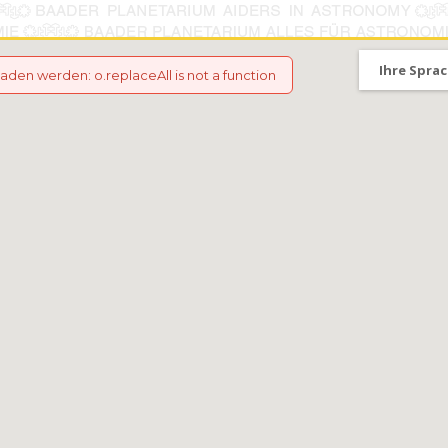
Ihre Sprac
eladen werden
:
o.replaceAll is not a function