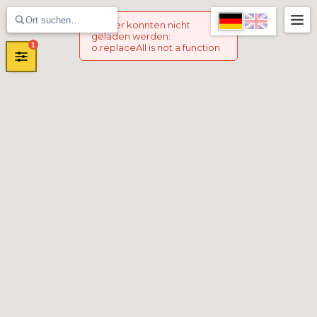
Marker konnten nicht
geladen werden
:
1
o.replaceAll is not a function